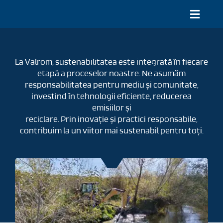
Mergi
la
Comut
conținut
naviga
Despre
La Valrom, sustenabilitatea este integrată în fiecare
Proiecte
etapă a proceselor noastre. Ne asumăm
responsabilitatea pentru mediu și comunitate,
Documentație și instrumente online
investind în tehnologii eficiente, reducerea
emisiilor și
Produse
reciclare. Prin inovație și practici responsabile,
contribuim la un viitor mai sustenabil pentru toți.
Service și contact
RO