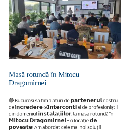
Masă rotundă în Mitocu
Dragomirnei
🔵 Bucuroși să fim alături de 𝗽𝗮𝗿𝘁𝗲𝗻𝗲𝗿𝘂𝗹 nostru
de î𝗻𝗰𝗿𝗲𝗱𝗲𝗿𝗲 @𝗜𝗻𝘁𝗲𝗿𝗰𝗼𝗻𝘁𝗶 și de profesioniștii
din domeniul 𝗶𝗻𝘀𝘁𝗮𝗹𝗮ț𝗶𝗶𝗹𝗼𝗿, la masa rotundă în
𝗠𝗶𝘁𝗼𝗰𝘂 𝗗𝗿𝗮𝗴𝗼𝗺𝗶𝗿𝗻𝗲𝗶 - o locație 𝗱𝗲
𝗽𝗼𝘃𝗲𝘀𝘁𝗲! Am abordat cele mai noi soluții