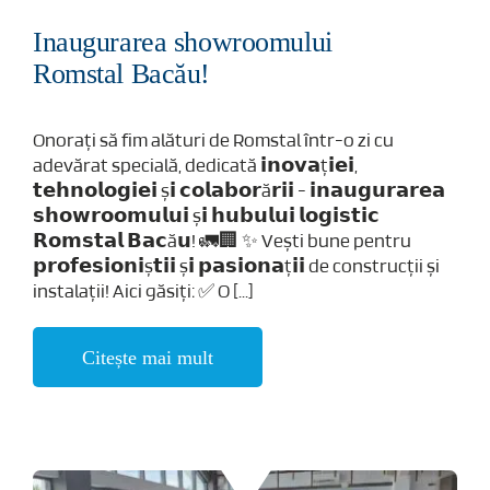
Inaugurarea showroomului
Romstal Bacău!
Onorați să fim alături de Romstal într-o zi cu
adevărat specială, dedicată 𝗶𝗻𝗼𝘃𝗮ț𝗶𝗲𝗶,
𝘁𝗲𝗵𝗻𝗼𝗹𝗼𝗴𝗶𝗲𝗶 ș𝗶 𝗰𝗼𝗹𝗮𝗯𝗼𝗿ă𝗿𝗶𝗶 - 𝗶𝗻𝗮𝘂𝗴𝘂𝗿𝗮𝗿𝗲𝗮
𝘀𝗵𝗼𝘄𝗿𝗼𝗼𝗺𝘂𝗹𝘂𝗶 ș𝗶 𝗵𝘂𝗯𝘂𝗹𝘂𝗶 𝗹𝗼𝗴𝗶𝘀𝘁𝗶𝗰
𝗥𝗼𝗺𝘀𝘁𝗮𝗹 𝗕𝗮𝗰ă𝘂! 🚛🏢 ✨ Vești bune pentru
𝗽𝗿𝗼𝗳𝗲𝘀𝗶𝗼𝗻𝗶ș𝘁𝗶𝗶 ș𝗶 𝗽𝗮𝘀𝗶𝗼𝗻𝗮ț𝗶𝗶 de construcții și
instalații! Aici găsiți: ✅ O [...]
Citește mai mult