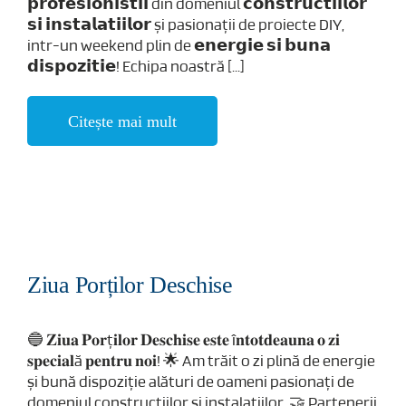
𝗽𝗿𝗼𝗳𝗲𝘀𝗶𝗼𝗻𝗶𝘀𝘁𝗶𝗶 din domeniul 𝗰𝗼𝗻𝘀𝘁𝗿𝘂𝗰𝘁𝗶𝗶𝗹𝗼𝗿
𝘀𝗶 𝗶𝗻𝘀𝘁𝗮𝗹𝗮𝘁𝗶𝗶𝗹𝗼𝗿 și pasionații de proiecte DIY,
intr-un weekend plin de 𝗲𝗻𝗲𝗿𝗴𝗶𝗲 𝘀𝗶 𝗯𝘂𝗻𝗮
𝗱𝗶𝘀𝗽𝗼𝘇𝗶𝘁𝗶𝗲! Echipa noastră [...]
Citește mai mult
Ziua Porților Deschise
🔵 𝐙𝐢𝐮𝐚 𝐏𝐨𝐫ț𝐢𝐥𝐨𝐫 𝐃𝐞𝐬𝐜𝐡𝐢𝐬𝐞 𝐞𝐬𝐭𝐞 î𝐧𝐭𝐨𝐭𝐝𝐞𝐚𝐮𝐧𝐚 𝐨 𝐳𝐢
𝐬𝐩𝐞𝐜𝐢𝐚𝐥ă 𝐩𝐞𝐧𝐭𝐫𝐮 𝐧𝐨𝐢! 🌟 Am trăit o zi plină de energie
și bună dispoziție alături de oameni pasionați de
domeniul construcțiilor și instalațiilor. 🤝 Partenerii