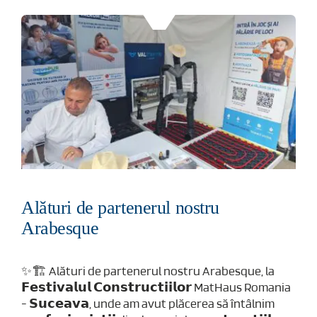
Alături de partenerul nostru
Arabesque
✨🏗️ Alături de partenerul nostru Arabesque, la
𝗙𝗲𝘀𝘁𝗶𝘃𝗮𝗹𝘂𝗹 𝗖𝗼𝗻𝘀𝘁𝗿𝘂𝗰𝘁𝗶𝗶𝗹𝗼𝗿 MatHaus Romania
- 𝗦𝘂𝗰𝗲𝗮𝘃𝗮, unde am avut plăcerea să întâlnim