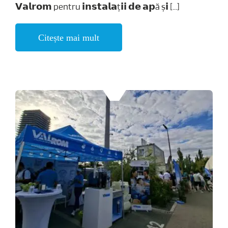
𝗩𝗮𝗹𝗿𝗼𝗺 pentru 𝗶𝗻𝘀𝘁𝗮𝗹𝗮ț𝗶𝗶 𝗱𝗲 𝗮𝗽ă ș𝗶 [...]
Citește mai mult