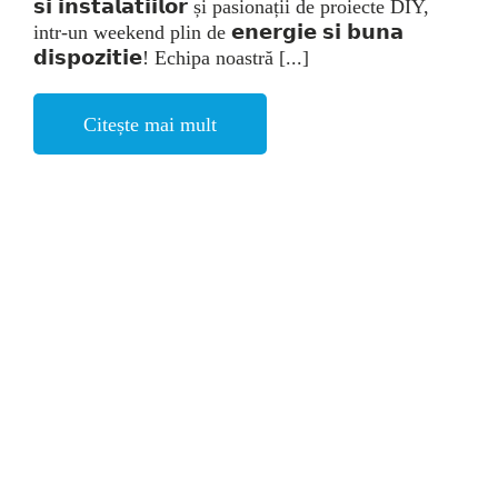
𝘀𝗶 𝗶𝗻𝘀𝘁𝗮𝗹𝗮𝘁𝗶𝗶𝗹𝗼𝗿 și pasionații de proiecte DIY,
intr-un weekend plin de 𝗲𝗻𝗲𝗿𝗴𝗶𝗲 𝘀𝗶 𝗯𝘂𝗻𝗮
𝗱𝗶𝘀𝗽𝗼𝘇𝗶𝘁𝗶𝗲! Echipa noastră [...]
Citește mai mult