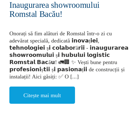
Inaugurarea showroomului
Romstal Bacău!
Onorați să fim alături de Romstal într-o zi cu
adevărat specială, dedicată 𝗶𝗻𝗼𝘃𝗮ț𝗶𝗲𝗶,
𝘁𝗲𝗵𝗻𝗼𝗹𝗼𝗴𝗶𝗲𝗶 ș𝗶 𝗰𝗼𝗹𝗮𝗯𝗼𝗿ă𝗿𝗶𝗶 - 𝗶𝗻𝗮𝘂𝗴𝘂𝗿𝗮𝗿𝗲𝗮
𝘀𝗵𝗼𝘄𝗿𝗼𝗼𝗺𝘂𝗹𝘂𝗶 ș𝗶 𝗵𝘂𝗯𝘂𝗹𝘂𝗶 𝗹𝗼𝗴𝗶𝘀𝘁𝗶𝗰
𝗥𝗼𝗺𝘀𝘁𝗮𝗹 𝗕𝗮𝗰ă𝘂! 🚛🏢 ✨ Vești bune pentru
𝗽𝗿𝗼𝗳𝗲𝘀𝗶𝗼𝗻𝗶ș𝘁𝗶𝗶 ș𝗶 𝗽𝗮𝘀𝗶𝗼𝗻𝗮ț𝗶𝗶 de construcții și
instalații! Aici găsiți: ✅ O [...]
Citește mai mult