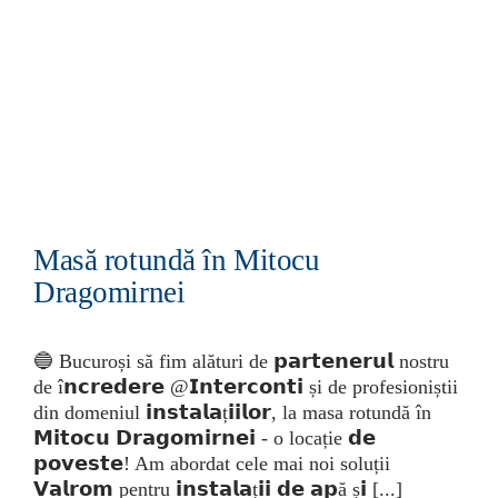
Masă rotundă în Mitocu
Dragomirnei
🔵 Bucuroși să fim alături de 𝗽𝗮𝗿𝘁𝗲𝗻𝗲𝗿𝘂𝗹 nostru
de î𝗻𝗰𝗿𝗲𝗱𝗲𝗿𝗲 @𝗜𝗻𝘁𝗲𝗿𝗰𝗼𝗻𝘁𝗶 și de profesioniștii
din domeniul 𝗶𝗻𝘀𝘁𝗮𝗹𝗮ț𝗶𝗶𝗹𝗼𝗿, la masa rotundă în
𝗠𝗶𝘁𝗼𝗰𝘂 𝗗𝗿𝗮𝗴𝗼𝗺𝗶𝗿𝗻𝗲𝗶 - o locație 𝗱𝗲
𝗽𝗼𝘃𝗲𝘀𝘁𝗲! Am abordat cele mai noi soluții
𝗩𝗮𝗹𝗿𝗼𝗺 pentru 𝗶𝗻𝘀𝘁𝗮𝗹𝗮ț𝗶𝗶 𝗱𝗲 𝗮𝗽ă ș𝗶 [...]