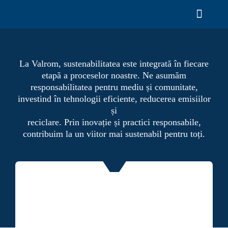
Mergi
la
Comut
conținut
navigar
Despre
La Valrom, sustenabilitatea este integrată în fiecare
Proiecte
etapă a proceselor noastre. Ne asumăm
responsabilitatea pentru mediu și comunitate,
Documentație și instrumente
investind în tehnologii eficiente, reducerea emisiilor
și
Produse
reciclare. Prin inovație și practici responsabile,
contribuim la un viitor mai sustenabil pentru toți.
Service și contact
RO