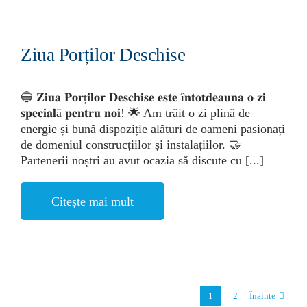
Ziua Porților Deschise
🔵 𝐙𝐢𝐮𝐚 𝐏𝐨𝐫ț𝐢𝐥𝐨𝐫 𝐃𝐞𝐬𝐜𝐡𝐢𝐬𝐞 𝐞𝐬𝐭𝐞 î𝐧𝐭𝐨𝐭𝐝𝐞𝐚𝐮𝐧𝐚 𝐨 𝐳𝐢
𝐬𝐩𝐞𝐜𝐢𝐚𝐥ă 𝐩𝐞𝐧𝐭𝐫𝐮 𝐧𝐨𝐢! 🌟 Am trăit o zi plină de
energie și bună dispoziție alături de oameni pasionați
de domeniul construcțiilor și instalațiilor. 🤝
Partenerii noștri au avut ocazia să discute cu [...]
Citește mai mult
1
2
Înainte