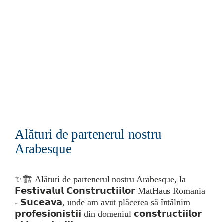
Alături de partenerul nostru
Arabesque
✨🏗️ Alături de partenerul nostru Arabesque, la
𝗙𝗲𝘀𝘁𝗶𝘃𝗮𝗹𝘂𝗹 𝗖𝗼𝗻𝘀𝘁𝗿𝘂𝗰𝘁𝗶𝗶𝗹𝗼𝗿 MatHaus Romania
- 𝗦𝘂𝗰𝗲𝗮𝘃𝗮, unde am avut plăcerea să întâlnim
𝗽𝗿𝗼𝗳𝗲𝘀𝗶𝗼𝗻𝗶𝘀𝘁𝗶𝗶 din domeniul 𝗰𝗼𝗻𝘀𝘁𝗿𝘂𝗰𝘁𝗶𝗶𝗹𝗼𝗿