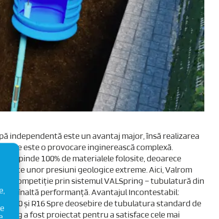
apă independentă este un avantaj major, însă realizarea
âncime este o provocare inginerească complexă.
ng depinde 100% de materialele folosite, deoarece
reziste unor presiuni geologice extreme. Aici, Valrom
 de competiție prin sistemul VALSpring – tubulatură din
e,
U) de înaltă performanță. Avantajul Incontestabil:
R8, R10 și R16 Spre deosebire de tubulatura standard de
ie
Spring a fost proiectat pentru a satisface cele mai
e