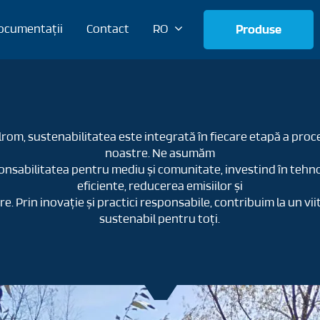
ocumentații
Contact
RO
Produse
lrom, sustenabilitatea este integrată în fiecare etapă a proc
noastre. Ne asumăm
onsabilitatea pentru mediu și comunitate, investind în tehno
eficiente, reducerea emisiilor și
re. Prin inovație și practici responsabile, contribuim la un vii
sustenabil pentru toți.