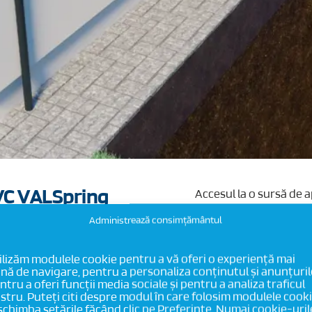
 PVC VALSpring
Accesul la o sursă de 
unui foraj de mare ad
Administrează consimțământul
Succesul pe termen lu
conductele trebuie să 
Industrie se detașează
ilizăm modulele cookie pentru a vă oferi o experiență mai
nă de navigare, pentru a personaliza conținutul și anunțuril
PVC neplastifiat (PVC-
ntru a oferi funcții media sociale și pentru a analiza traficul
Clasele de Rezistență 
stru. Puteți citi despre modul în care folosim modulele cook
pe piață, sistemul VAL
 schimba setările făcând clic pe Preferințe. Numai cookie-uril