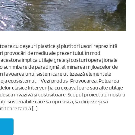
oare cu deșeuri plastice și plutitori ușori reprezintă
ri provocări de mediu ale prezentului. În mod
 acestora implica utilaje grele și costuri operaționale
o schimbare de paradigmă: eliminarea mijloacelor de
n favoarea unui sistem care utilizează elementele
teja ecosistemul. - Vezi produs Provocarea: Poluarea
delor clasice Intervenția cu excavatoare sau alte utilaje
adesea invazivă și costisitoare. Scopul proiectului nostru
ții sustenabile care să oprească, să dirijeze și să
itoare fără a [...]