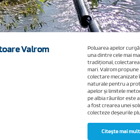
itoare Valrom
Poluarea apelor curgăt
una dintre cele mai ma
tradițional, colectarea
mari. Valrom propune 
colectare mecanizate î
naturale pentru a pro
apelor și limitele meto
pe albia râurilor este 
a fost crearea unei solu
colecteze deșeurile plut
Citește mai mult