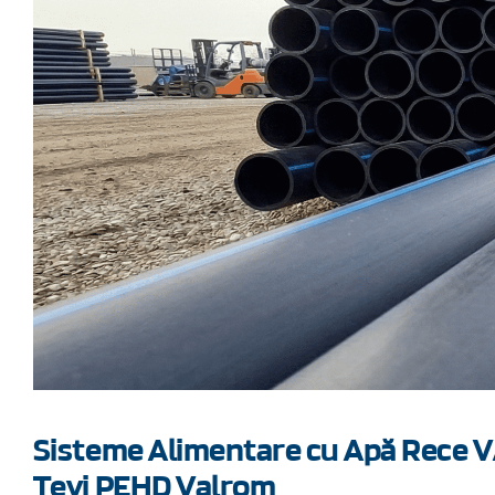
Sisteme Alimentare cu Apă Rece 
Țevi PEHD Valrom