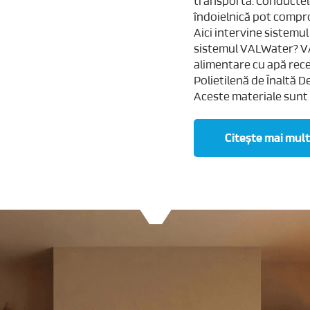
transportă. Conductele 
îndoielnică pot comprom
Aici intervine sistemu
sistemul VALWater? VA
alimentare cu apă rece 
Polietilenă de Înaltă 
Aceste materiale sunt r
Citește mai mult