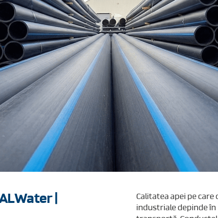
VALWater |
Calitatea apei pe care
industriale depinde în 