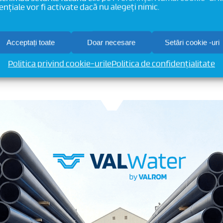
ențiale vor fi activate dacă nu alegeți nimic.
riguroase cerințe de ad
adaptate fiecărui proiec
Acceptați toate
Doar necesare
Setări cookie -uri
Citește mai mult
Politica privind cookie-urile
Politica de confidențialitate