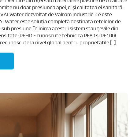
învechite din oțel sau materialele plastice de o calitate
ite nu doar presiunea apei, ci și calitatea ei sanitară.
l VALWater dezvoltat de Valrom Industrie. Ce este
LWater este soluția completă destinată rețelelor de
sub presiune. În inima acestui sistem stau țevile din
Densitate (PEHD - cunoscute tehnic ca PE80 și PE100).
ecunoscute la nivel global pentru proprietățile [...]