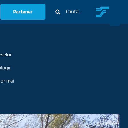
Caută:
Partener
eselor
logii
tor mai