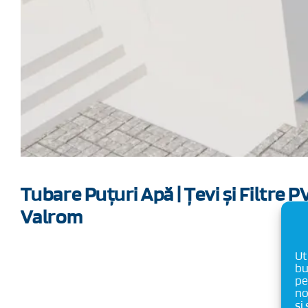
Tubare Puțuri Apă | Țevi și Filtre
Valrom
Ut
bu
pe
no
și