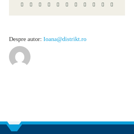
Facebook
X
Reddit
LinkedIn
WhatsApp
Telegram
Tumblr
Pinterest
Vk
Xing
E-
mail
Despre autor:
Ioana@distrikt.ro