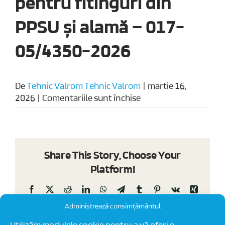
pentru fitinguri din
PPSU și alamă – 017-
05/4350-2026
De
Tehnic Valrom Tehnic Valrom
|
martie 16,
pentru
2026
|
Comentariile sunt închise
Agrement
tehnic
pentru
fitinguri
Share This Story, Choose Your
din
Platform!
PPSU
și
Facebook
X
Reddit
LinkedIn
WhatsApp
Telegram
Tumblr
Pinterest
Vk
Xing
alamă
E-
–
Administrează consimțământul
mail
017-