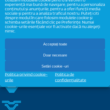
Utilizăm modulele cookie pentru a vă oferi o
05/4350-
experiență mai bună de navigare, pentru a personaliza
2026
conținutul și anunțurile, pentru a oferi funcții media
sociale și pentru a analiza traficul nostru. Puteți citi
Despre autor:
Tehnic Valrom Tehnic Valrom
despre modul în care folosim modulele cookie și
schimba setările făcând clic pe Preferințe. Numai
cookie-urile esențiale vor fi activate dacă nu alegeți
nimic.
Acceptați toate
Doar necesare
Setări cookie -uri
Politica privind cookie-
Politica de
urile
confidențialitate