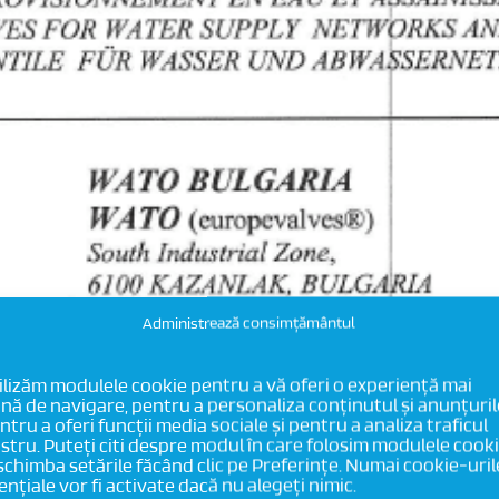
Administrează consimțământul
ilizăm modulele cookie pentru a vă oferi o experiență mai
nă de navigare, pentru a personaliza conținutul și anunțuril
ntru a oferi funcții media sociale și pentru a analiza traficul
stru. Puteți citi despre modul în care folosim modulele cook
 schimba setările făcând clic pe Preferințe. Numai cookie-uril
ențiale vor fi activate dacă nu alegeți nimic.