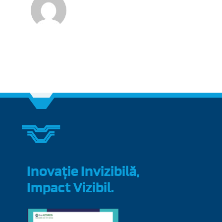
Inovație Invizibilă,
Impact Vizibil.