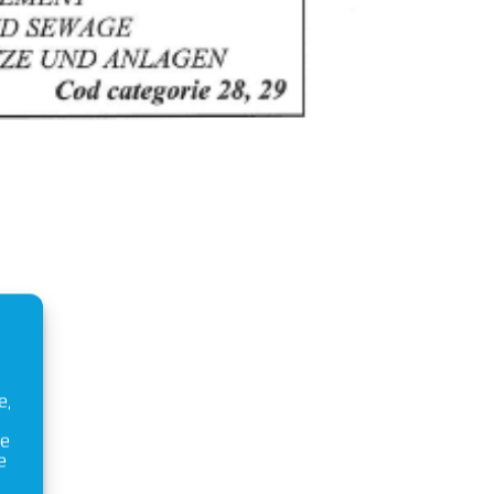
e,
ie
e