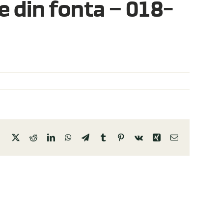
 din fonta – 018-
Facebook
X
Reddit
LinkedIn
WhatsApp
Telegram
Tumblr
Pinterest
Vk
Xing
E-
mail