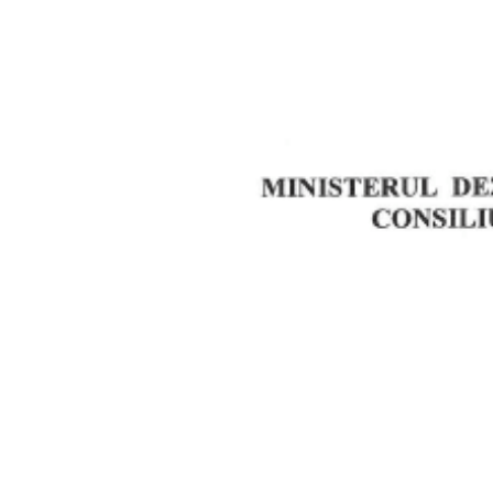
Vizualizați
imaginea
mărită