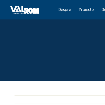
Mergi
la
Despre
Proiecte
D
conținut