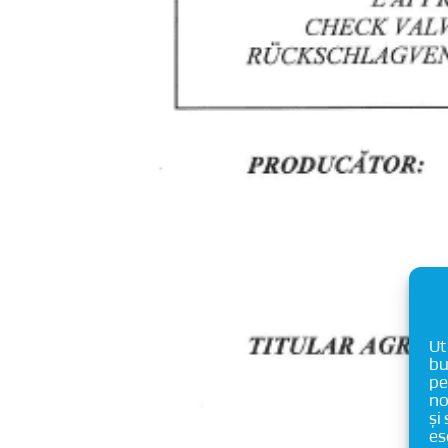
Ut
bu
pe
no
și
es