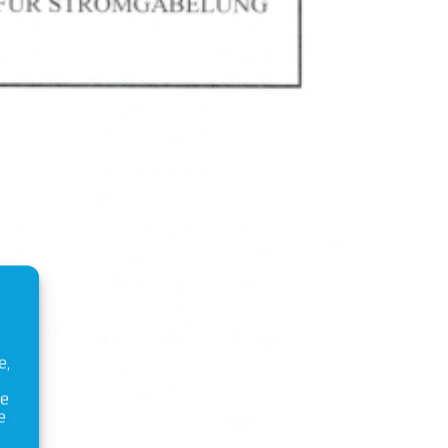
e,
ie
e