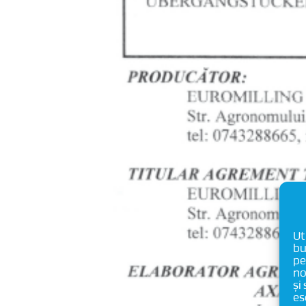
Ut
bu
pe
no
și
es