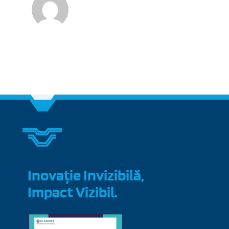
Inovație Invizibilă,
Impact Vizibil.