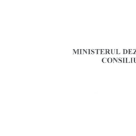
Vizualizați
imaginea
mărită