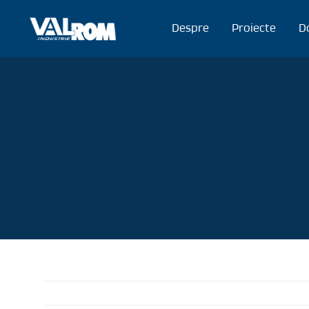
Mergi
la
Despre
Proiecte
D
conținut