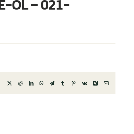
E-OL – 021-
Facebook
X
Reddit
LinkedIn
WhatsApp
Telegram
Tumblr
Pinterest
Vk
Xing
E-
mail