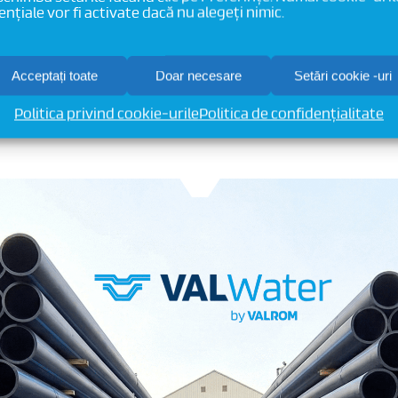
ențiale vor fi activate dacă nu alegeți nimic.
riguroase cerințe de ad
adaptate fiecărui proiec
Acceptați toate
Doar necesare
Setări cookie -uri
Citește mai mult
Politica privind cookie-urile
Politica de confidențialitate