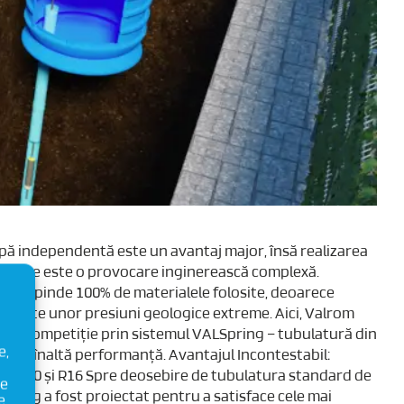
apă independentă este un avantaj major, însă realizarea
âncime este o provocare inginerească complexă.
ng depinde 100% de materialele folosite, deoarece
reziste unor presiuni geologice extreme. Aici, Valrom
 de competiție prin sistemul VALSpring – tubulatură din
e,
U) de înaltă performanță. Avantajul Incontestabil:
R8, R10 și R16 Spre deosebire de tubulatura standard de
ie
Spring a fost proiectat pentru a satisface cele mai
e