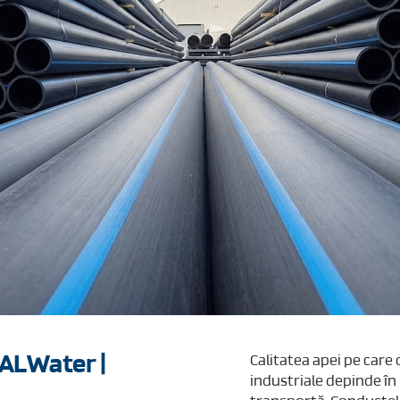
VALWater |
Calitatea apei pe care
industriale depinde în 