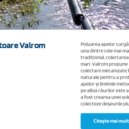
itoare Valrom
Poluarea apelor curgăt
una dintre cele mai ma
tradițional, colectarea
mari. Valrom propune 
colectare mecanizate î
naturale pentru a pro
apelor și limitele meto
pe albia râurilor este 
a fost crearea unei solu
colecteze deșeurile plut
Citește mai mult