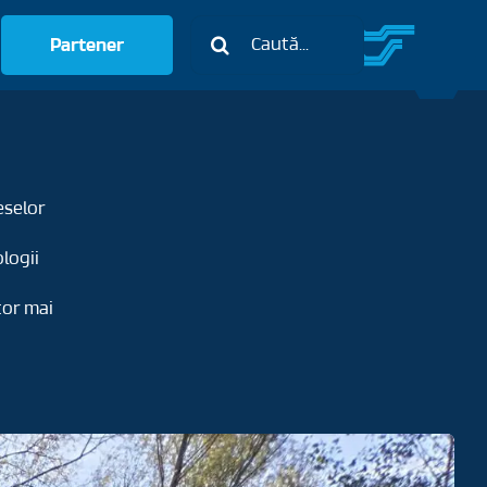
Caută:
Partener
eselor
logii
tor mai