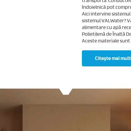
transportă. Conductele 
îndoielnică pot comprom
Aici intervine sistemu
sistemul VALWater? VA
alimentare cu apă rece 
Polietilenă de Înaltă 
Aceste materiale sunt r
Citește mai mult