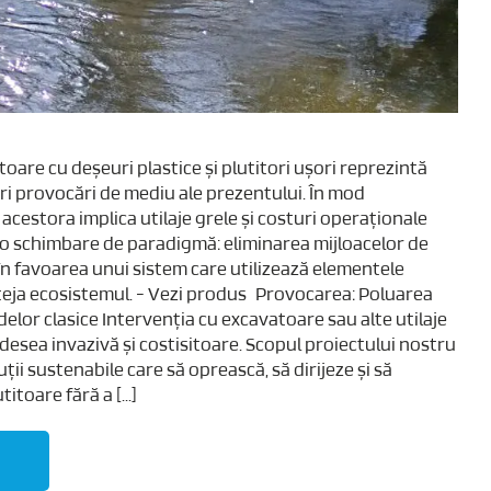
oare cu deșeuri plastice și plutitori ușori reprezintă
ri provocări de mediu ale prezentului. În mod
 acestora implica utilaje grele și costuri operaționale
o schimbare de paradigmă: eliminarea mijloacelor de
n favoarea unui sistem care utilizează elementele
teja ecosistemul. - Vezi produs Provocarea: Poluarea
delor clasice Intervenția cu excavatoare sau alte utilaje
adesea invazivă și costisitoare. Scopul proiectului nostru
ții sustenabile care să oprească, să dirijeze și să
itoare fără a [...]