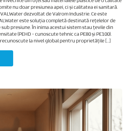
învechite din oțel sau materialele plastice de o calitate
ite nu doar presiunea apei, ci și calitatea ei sanitară.
l VALWater dezvoltat de Valrom Industrie. Ce este
LWater este soluția completă destinată rețelelor de
sub presiune. În inima acestui sistem stau țevile din
Densitate (PEHD - cunoscute tehnic ca PE80 și PE100).
ecunoscute la nivel global pentru proprietățile [...]