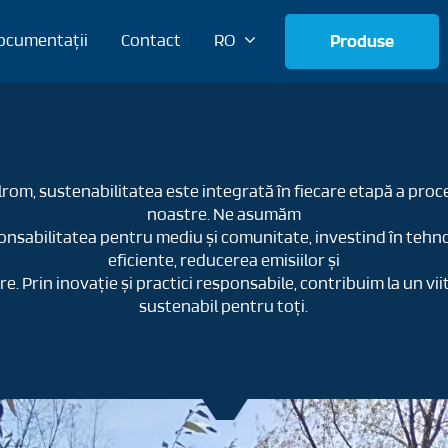
ocumentații
Contact
RO
Produse
lrom, sustenabilitatea este integrată în fiecare etapă a proc
noastre. Ne asumăm
onsabilitatea pentru mediu și comunitate, investind în tehno
eficiente, reducerea emisiilor și
re. Prin inovație și practici responsabile, contribuim la un vii
sustenabil pentru toți.