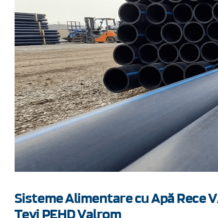
Sisteme Alimentare cu Apă Rece 
Țevi PEHD Valrom