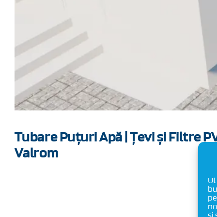
Tubare Puțuri Apă | Țevi și Filtre
Valrom
Ut
bu
pe
no
și