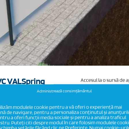
 PVC VALSpring
Accesul la o sursă de 
unui foraj de mare ad
Administrează consimțământul
Succesul pe termen lu
conductele trebuie să 
Industrie se detașează
ilizăm modulele cookie pentru a vă oferi o experiență mai
nă de navigare, pentru a personaliza conținutul și anunțuril
PVC neplastifiat (PVC-
ntru a oferi funcții media sociale și pentru a analiza traficul
Clasele de Rezistență 
stru. Puteți citi despre modul în care folosim modulele cook
pe piață, sistemul VAL
 schimba setările făcând clic pe Preferințe. Numai cookie-uril