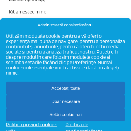
Kit amestec mini;
Distribuitoare cu debitmetre (alamă);
Administrează consimțământul
Utilizăm modulele cookie pentru a vă oferi o
Kit golire/aerisire manuale;
experiență mai bună de navigare, pentru a personaliza
conținutul și anunțurile, pentru a oferi funcții media
Adaptori eurocon P;
sociale și pentru a analiza traficul nostru. Puteți citi
despre modul în care folosim modulele cookie și
schimba setările făcând clic pe Preferințe. Numai
Curbe conducatoare metal;
cookie-urile esențiale vor fi activate dacă nu alegeți
nimic.
Placa cu nuturi (57mm)
;
Banda perimetrala;
Acceptați toate
Folie hidroizolatie;
Doar necesare
Aditiv sapa;
Setări cookie -uri
Politica privind cookie-
Politica de
Rost dilatare;