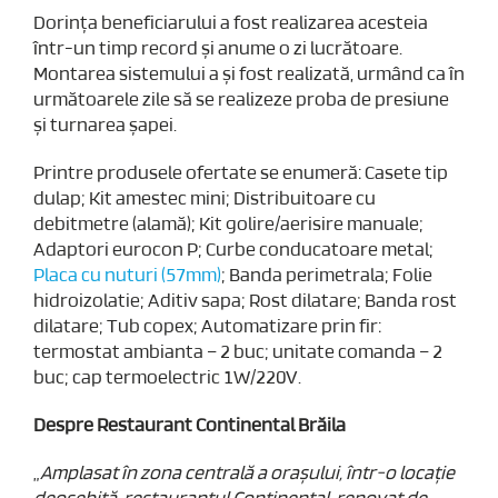
Dorința beneficiarului a fost realizarea acesteia
într-un timp record și anume o zi lucrătoare.
Montarea sistemului a și fost realizată, urmând ca în
următoarele zile să se realizeze proba de presiune
și turnarea șapei.
Printre produsele ofertate se enumeră: Casete tip
dulap; Kit amestec mini; Distribuitoare cu
debitmetre (alamă); Kit golire/aerisire manuale;
Adaptori eurocon P; Curbe conducatoare metal;
Placa cu nuturi (57mm)
; Banda perimetrala; Folie
hidroizolatie; Aditiv sapa; Rost dilatare; Banda rost
dilatare; Tub copex; Automatizare prin fir:
termostat ambianta – 2 buc; unitate comanda – 2
buc; cap termoelectric 1W/220V.
Despre Restaurant Continental Brăila
„
Amplasat în zona centrală a oraşului, într-o locaţie