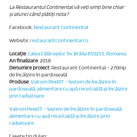
La Restaurantul Continental vă veţi simţi bine chiar
şi atunci când plătiţi nota !
”
Facebook:
Restaurant Continental
Website:
restaurantcontinental.ro
Locație
:
Calea Călărașilor 54, Brăila 810211, Romania
An
finalizare
: 2018
Denumire
proiect
: Restaurant Continental – 270mp
de încălzire în pardoseală
Produse
:
Valrom PexKIT – Sistem de încălzire în
pardoseală, alimentare cu apă rece/caldă și încălzire
prin radiatoare
Valrom PexKIT – Sistem de încălzire în pardoseală,
alimentare cu apă rece/caldă și încălzire prin
radiatoare
Casete tip dulap;