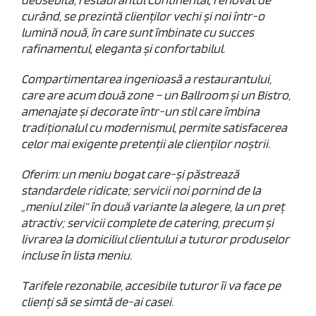
deosebită, restaurantul Continental, renovat de
curând, se prezintă clienţilor vechi şi noi într-o
lumină nouă, în care sunt îmbinate cu succes
rafinamentul, eleganta şi confortabilul.
Compartimentarea ingenioasă a restaurantului,
care are acum două zone – un Ballroom şi un Bistro,
amenajate şi decorate într-un stil care îmbina
tradiţionalul cu modernismul, permite satisfacerea
celor mai exigente pretenţii ale clienţilor noştrii.
Oferim: un meniu bogat care-şi păstrează
standardele ridicate; servicii noi pornind de la
„meniul zilei” în două variante la alegere, la un preţ
atractiv; servicii complete de catering, precum şi
livrarea la domiciliul clientului a tuturor produselor
incluse în lista meniu.
Tarifele rezonabile, accesibile tuturor îi va face pe
clienţi să se simtă de-ai casei.