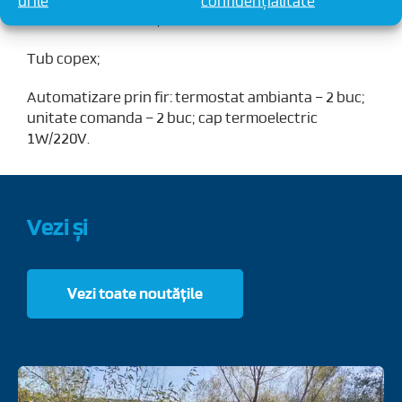
urile
confidențialitate
Banda rost dilatare;
Tub copex;
Automatizare prin fir: termostat ambianta – 2 buc;
unitate comanda – 2 buc; cap termoelectric
1W/220V.
Vezi și
Vezi toate noutățile