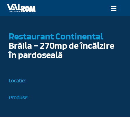
Mergi
la
Comut
conținut
naviga
Despre
Restaurant
Continental
Proiecte
Brăila
–
270mp
de
încălzire
Documentație și instrumente online
în
pardoseală
Produse
Locatie:
Service și contact
RO
Produse: