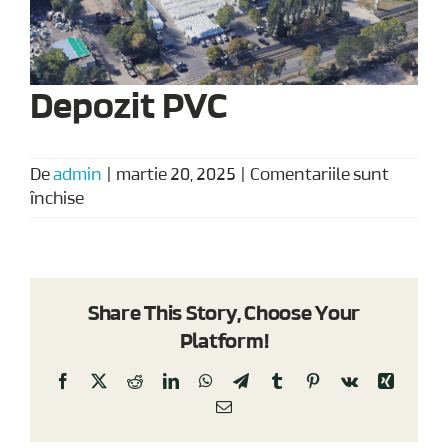
Depozit PVC
De
admin
|
martie 20, 2025
|
Comentariile sunt
pentru
închise
Depozit
PVC
Share This Story, Choose Your
Platform!
Facebook
X
Reddit
LinkedIn
WhatsApp
Telegram
Tumblr
Pinterest
Vk
Xing
E-
mail