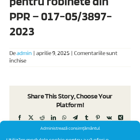
pentru robinete din
PPR – 017-05/3897-
2023
De
admin
|
aprilie 9, 2025
|
Comentariile sunt
pentru
închise
Agrement
tehnic
pentru
robinete
Share This Story, Choose Your
din
Platform!
PPR
–
Facebook
X
Reddit
LinkedIn
WhatsApp
Telegram
Tumblr
Pinterest
Vk
Xing
017-
E-
05/3897-
Administrează consimțământul
mail
2023