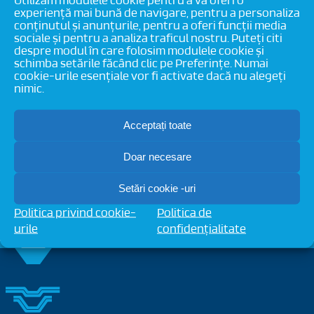
Utilizăm modulele cookie pentru a vă oferi o
experiență mai bună de navigare, pentru a personaliza
conținutul și anunțurile, pentru a oferi funcții media
sociale și pentru a analiza traficul nostru. Puteți citi
Despre autor:
admin
despre modul în care folosim modulele cookie și
schimba setările făcând clic pe Preferințe. Numai
cookie-urile esențiale vor fi activate dacă nu alegeți
nimic.
Acceptați toate
Doar necesare
Setări cookie -uri
Politica privind cookie-
Politica de
urile
confidențialitate