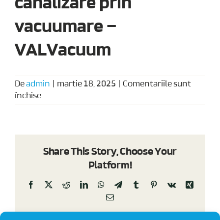
canalizare prin
vacuumare –
VALVacuum
De
admin
|
martie 18, 2025
|
Comentariile sunt
pentru
închise
Catalog
sistem
de
canalizare
Share This Story, Choose Your
prin
Platform!
vacuumare
–
Facebook
X
Reddit
LinkedIn
WhatsApp
Telegram
Tumblr
Pinterest
Vk
Xing
VALVacuum
E-
mail