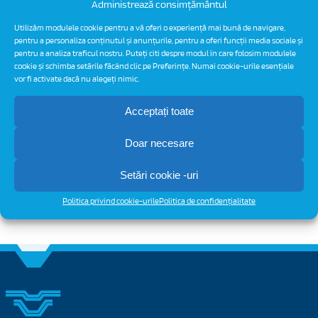
Administrează consimțământul
Utilizăm modulele cookie pentru a vă oferi o experiență mai bună de navigare,
pentru a personaliza conținutul și anunțurile, pentru a oferi funcții media sociale și
Despre autor:
admin
pentru a analiza traficul nostru. Puteți citi despre modul în care folosim modulele
cookie și schimba setările făcând clic pe Preferințe. Numai cookie-urile esențiale
vor fi activate dacă nu alegeți nimic.
Acceptați toate
Doar necesare
Setări cookie -uri
Politica privind cookie-urile
Politica de confidențialitate